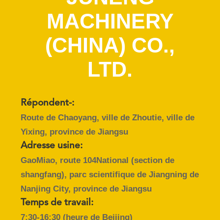
VISITE
MACHINERY
DE
L'USINE
(CHINA) CO.,
LTD.
CONTRÔLE
DE
LA
Répondent-:
QUALITÉ
Route de Chaoyang, ville de Zhoutie, ville de
Yixing, province de Jiangsu
NOUS
Adresse usine:
CONTACTER
GaoMiao, route 104National (section de
shangfang), parc scientifique de Jiangning de
Nanjing City, province de Jiangsu
NOUVELLES
Temps de travail:
7:30-16:30 (heure de Beijing)