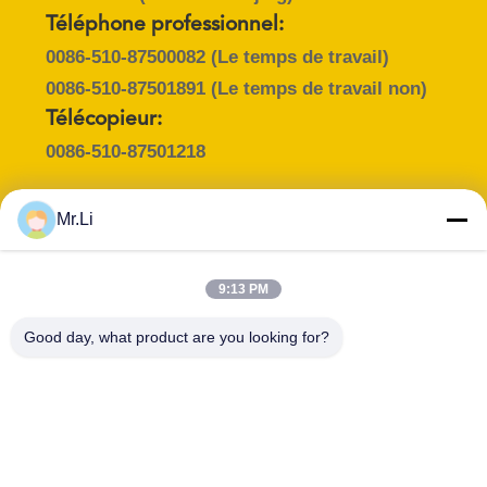
CAS
Téléphone professionnel:
0086-510-87500082
(Le temps de travail)
COMPANY
0086-510-87501891
(Le temps de travail non)
NEWS
Télécopieur:
0086-510-87501218
PLAN
DU
Mr.Li
SITE
Personne à contacter :
Mr. Lee
9:13 PM
Email :
PRIVACY
Good day, what product are you looking for?
LL@ju-neng.cn
POLICY
Titre du poste :
Téléphone :
Sales Manager
86-13601538852
WHATSAPP :
WeChat :
+8615261687768
leelei900504