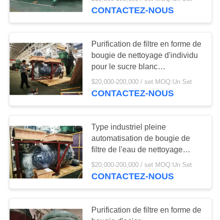
VISITE
CONTACTEZ-NOUS
DE
L'USINE
62
Purification de filtre en forme de
bougie de nettoyage d'individu
Lait et séparateur
CONTRÔLE
pour le sucre blanc
complètement inclus
crème
DE
$20,000-200,000 / set MOQ:Un Set
CONTACTEZ-NOUS
LA
QUALITÉ
Type industriel pleine
automatisation de bougie de
NOUS
108
filtre de l'eau de nettoyage
CONTACTER
d'individu
Filtre à feuilles sous
$20,000-200,000 / set MOQ:Un Set
CONTACTEZ-NOUS
pression
NOUVELLES
Purification de filtre en forme de