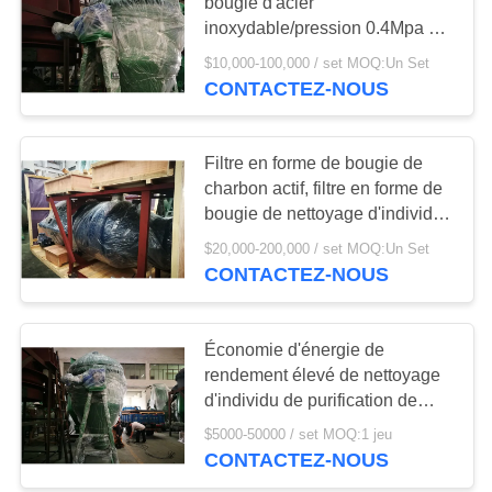
CAS
bougie d'acier
inoxydable/pression 0.4Mpa de
filtre nettoyage d'individu
$10,000-100,000 / set MOQ:Un Set
COMPANY
28
CONTACTEZ-NOUS
NEWS
Centrifugeuse
éplucheuse
Filtre en forme de bougie de
PLAN
charbon actif, filtre en forme de
DU
bougie de nettoyage d'individu
avec de la pression 0.4Mpa
SITE
$20,000-200,000 / set MOQ:Un Set
CONTACTEZ-NOUS
22
PRIVACY
Nutsche agité filtrer
Économie d'énergie de
POLICY
rendement élevé de nettoyage
sécheuse
d'individu de purification de
filtre en forme de bougie de
$5000-50000 / set MOQ:1 jeu
série de ZX
CONTACTEZ-NOUS