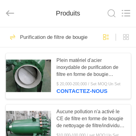
2026
JUNENG
MACHINERY
(CHINA)
Produits
CO.,
LTD..
All
Rights
APERÇU
Reserved.
172
Purification de filtre de bougie
Séparateur d'huile
PRODUITS
de disque
Plein matériel d'acier
inoxydable de purification de
VIDÉOS
filtre en forme de bougie
d'automatisation
$ 20,000-200,000 / Set MOQ:Un Set
A
CONTACTEZ-NOUS
66
PROPOS
Horizontale
DE
Aucune pollution n'a activé le
NOUS
CE de filtre en forme de bougie
décanteur
de nettoyage de filtre/individu
Centrifuge
de carbone certifié
$10,000-100,000 / set MOQ:Un Set