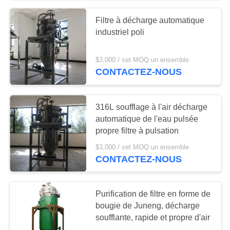
Filtre à décharge automatique
13
industriel poli
Purification de filtre
$3,000 / set MOQ:un ensemble
de bougie
CONTACTEZ-NOUS
316L soufflage à l'air décharge
automatique de l'eau pulsée
propre filtre à pulsation
38
$3,000 / set MOQ:un ensemble
Séparateur d'eau
CONTACTEZ-NOUS
centrifuge d'huile
Purification de filtre en forme de
bougie de Juneng, décharge
soufflante, rapide et propre d'air