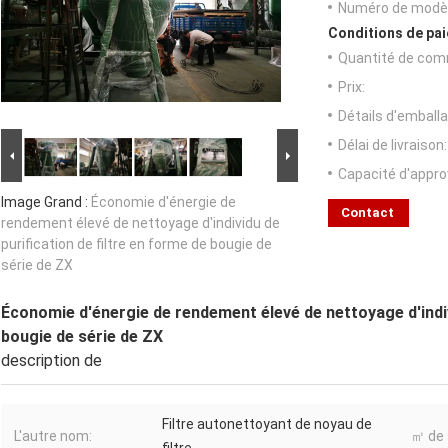
Numéro de modèl
Conditions de pai
Quantité de com
Prix:
Détails d'emballa
Délai de livraison:
Capacité d'appr
Image Grand :
Économie d'énergie de
Contact
rendement élevé de nettoyage d'individu de
purification de filtre en forme de bougie de
série de ZX
Économie d'énergie de rendement élevé de nettoyage d'indivi
bougie de série de ZX
description de
Filtre autonettoyant de noyau de
L'autre nom:
㎡ de 