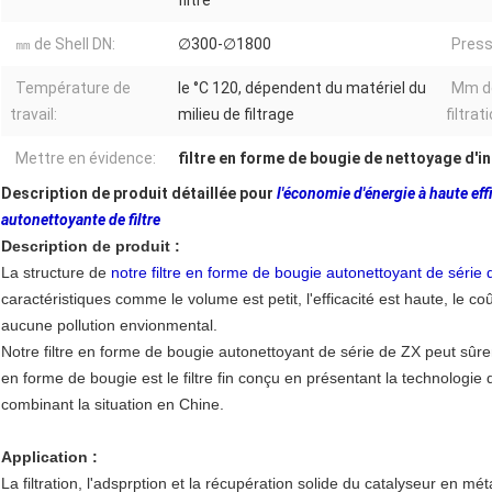
filtre
㎜ de Shell DN:
∅300-∅1800
Pressi
Température de
le °C 120, dépendent du matériel du
Μm de
travail:
milieu de filtrage
filtrat
Mettre en évidence:
filtre en forme de bougie de nettoyage d'i
Description de produit détaillée pour
l'économie d'énergie à haute eff
autonettoyante de filtre
Description de produit :
La structure de
notre filtre en forme de bougie autonettoyant de série
caractéristiques comme le volume est petit, l'efficacité est haute, le coût 
aucune pollution envionmental.
Notre filtre en forme de bougie autonettoyant de série de ZX peut sû
en forme de bougie est le filtre fin conçu en présentant la technologie d
combinant la situation en Chine.
Application :
La filtration, l'adsprption et la récupération solide du catalyseur en méta