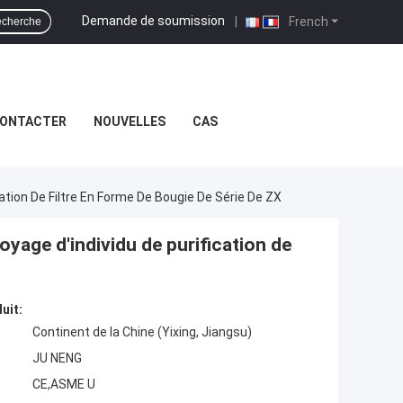
Demande de soumission
|
French
cherche
CONTACTER
NOUVELLES
CAS
tion De Filtre En Forme De Bougie De Série De ZX
yage d'individu de purification de
uit:
Continent de la Chine (Yixing, Jiangsu)
JU NENG
CE,ASME U