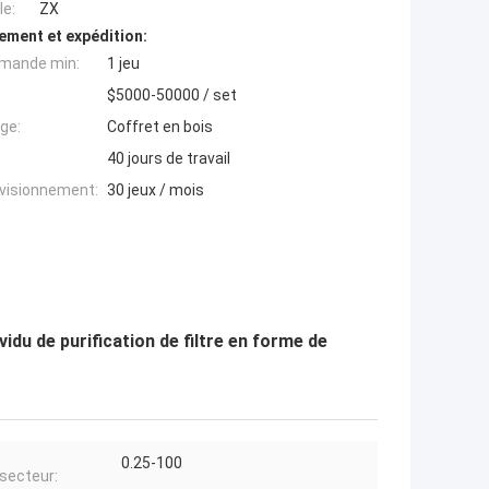
e:
ZX
ement et expédition:
mande min:
1 jeu
$5000-50000 / set
ge:
Coffret en bois
40 jours de travail
ovisionnement:
30 jeux / mois
du de purification de filtre en forme de
0.25-100
secteur: