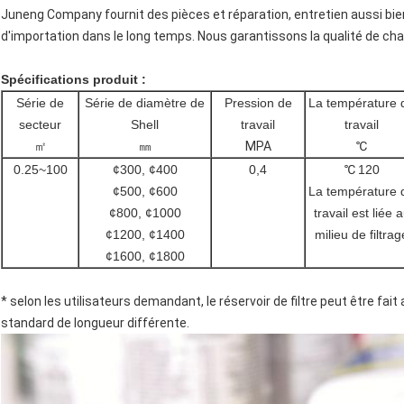
Juneng Company fournit des pièces et réparation, entretien aussi bie
d'importation dans le long temps. Nous garantissons la qualité de cha
Spécifications produit :
Série de
Série de diamètre de
Pression de
La température 
secteur
Shell
travail
travail
㎡
㎜
MPA
℃
0.25~100
¢300, ¢400
0,4
℃
120
¢500, ¢600
La température 
¢800, ¢1000
travail est liée 
¢1200, ¢1400
milieu de filtrag
¢1600, ¢1800
* selon les utilisateurs demandant, le réservoir de filtre peut être fait
standard de longueur différente.