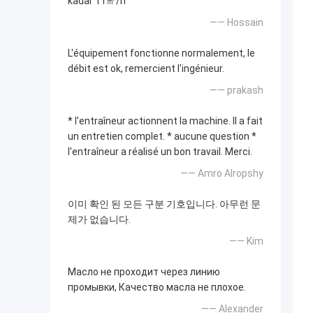
kadar 11㎥/h
—— Hossain
L'équipement fonctionne normalement, le
débit est ok, remercient l'ingénieur.
—— prakash
* l'entraîneur actionnent la machine. Il a fait
un entretien complet. * aucune question *
l'entraîneur a réalisé un bon travail. Merci.
—— Amro Alropshy
이미 확인 된 모든 구분 기호입니다. 아무런 문
제가 없습니다.
—— Kim
Масло не проходит через линию
промывки, Качество масла не плохое.
—— Alexander