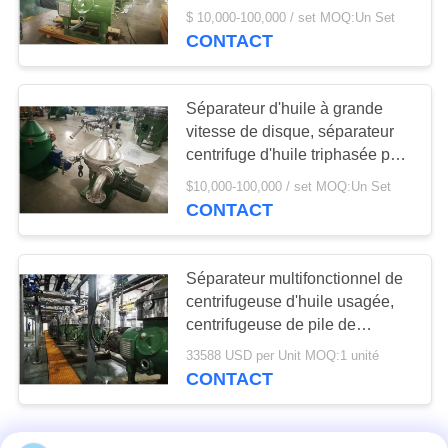
$ 10,000-100,000 / set MOQ:Un Set
CONTACT
Séparateur d'huile à grande
vitesse de disque, séparateur
centrifuge d'huile triphasée pour
la substance de nourriture
$10,000-100,000 / set MOQ:Un Set
CONTACT
Séparateur multifonctionnel de
centrifugeuse d'huile usagée,
centrifugeuse de pile de
disques
33588 USD per Unit MOQ:1 unité
CONTACT