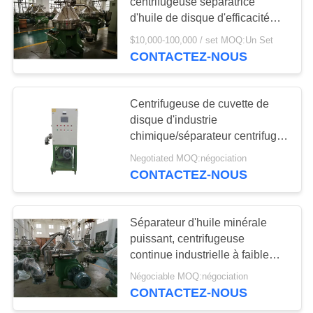
CAS
centrifugeuse séparatrice
d'huile de disque d'efficacité
pour huile d'huile de
$10,000-100,000 / set MOQ:Un Set
COMPANY
poisson/animale
CONTACTEZ-NOUS
NEWS
Centrifugeuse de cuvette de
PLAN
disque d'industrie
DU
chimique/séparateur centrifuge
de solide-liquide
SITE
Negotiated MOQ:négociation
CONTACTEZ-NOUS
PRIVACY
Séparateur d'huile minérale
POLICY
puissant, centrifugeuse
continue industrielle à faible
bruit
Négociable MOQ:négociation
CONTACTEZ-NOUS