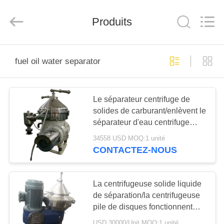
2025
JUNENG
MACHINERY
(CHINA)
Produits
CO.,
LTD..
All
Rights
APERÇU
Reserved.
fuel oil water separator
PRODUITS
Le séparateur centrifuge de
solides de carburant/enlèvent le
VIDÉOS
séparateur d'eau centrifuge
d'huile
34558 USD MOQ:1 unité
A
CONTACTEZ-NOUS
PROPOS
DE
La centrifugeuse solide liquide
NOUS
de séparation/la centrifugeuse
pile de disques fonctionnent
sans interruption
USD 30000/Unit MOQ:1 unité