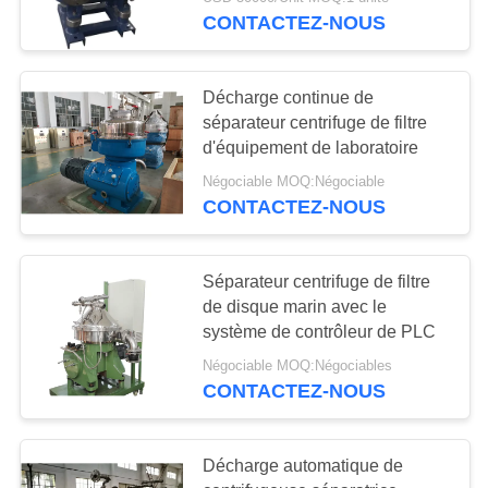
VISITE
CONTACTEZ-NOUS
DE
L'USINE
Décharge continue de
séparateur centrifuge de filtre
CONTRÔLE
d'équipement de laboratoire
DE
Négociable MOQ:Négociable
CONTACTEZ-NOUS
LA
QUALITÉ
Séparateur centrifuge de filtre
de disque marin avec le
NOUS
système de contrôleur de PLC
CONTACTER
Négociable MOQ:Négociables
CONTACTEZ-NOUS
NOUVELLES
Décharge automatique de