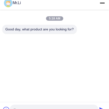
Mr.Li
CONTACT!
5:18 AM
Catégories populaires
Tous
Good day, what product are you looking for?
Séparateur D'huile De Disque
Horizontale Décanteur Centrifuge
Lait Et Séparateur Crème
Filtre À Feuilles Sous Pression
Centrifugeuse Éplucheuse
Nutsche Agité Filtrer Sécheuse
Purification De Filtre De Bougie
Séparateur D'eau Centrifuge D'huile
Souscrivez