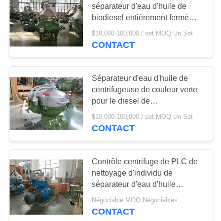
séparateur d'eau d'huile de
biodiesel entièrement fermé
avec la cuvette de nettoyage
$10,000-100,000 / set MOQ:Un Set
d'individu
CONTACT
Séparateur d'eau d'huile de
centrifugeuse de couleur verte
pour le diesel de
lubrification/lumière
$10,000-100,000 / set MOQ:Un Set
CONTACT
Contrôle centrifuge de PLC de
nettoyage d'individu de
séparateur d'eau d'huile
d'opération douce
Négociable MOQ:Négociables
CONTACT