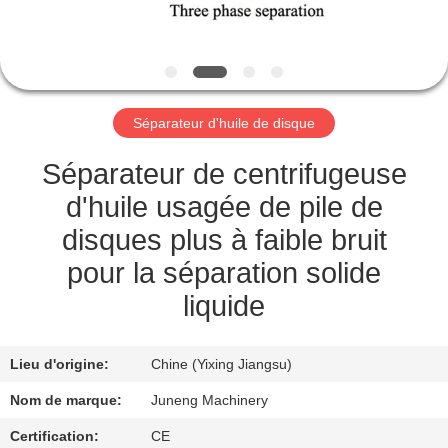
VISITE
DE
L'USINE
Séparateur d'huile de disque
CONTRÔLE
DE
Séparateur de centrifugeuse
LA
d'huile usagée de pile de
QUALITÉ
disques plus à faible bruit
pour la séparation solide
NOUS
liquide
CONTACTER
Lieu d'origine:
Chine (Yixing Jiangsu)
NOUVELLES
Nom de marque:
Juneng Machinery
Certification:
CE