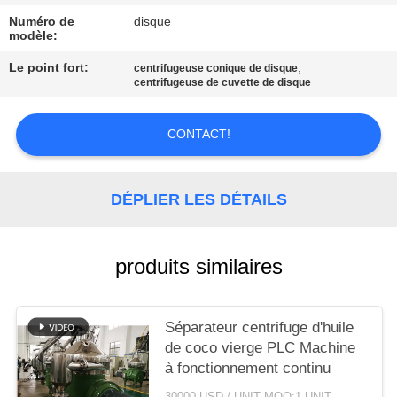
CAS
Numéro de
disque
modèle:
COMPANY
Le point fort:
,
centrifugeuse conique de disque
centrifugeuse de cuvette de disque
NEWS
CONTACT!
PLAN
DU
DÉPLIER LES DÉTAILS
SITE
PRIVACY
produits similaires
POLICY
Séparateur centrifuge d'huile
de coco vierge PLC Machine
à fonctionnement continu
30000 USD / UNIT MOQ:1 UNIT