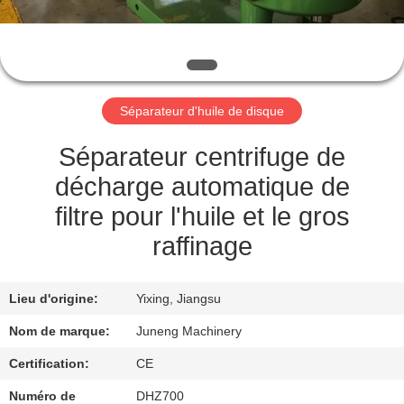
VISITE
DE
L'USINE
Séparateur d'huile de disque
CONTRÔLE
DE
Séparateur centrifuge de
LA
décharge automatique de
QUALITÉ
filtre pour l'huile et le gros
raffinage
NOUS
CONTACTER
Lieu d'origine:
Yixing, Jiangsu
Nom de marque:
Juneng Machinery
NOUVELLES
Certification:
CE
Numéro de
DHZ700