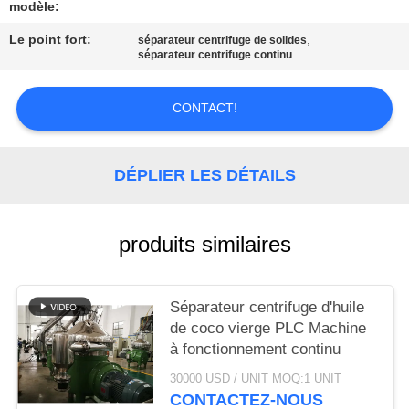
CAS
modèle:
Le point fort:
,
séparateur centrifuge de solides
séparateur centrifuge continu
COMPANY
NEWS
CONTACT!
PLAN
DÉPLIER LES DÉTAILS
DU
SITE
produits similaires
PRIVACY
POLICY
Séparateur centrifuge d'huile
de coco vierge PLC Machine
à fonctionnement continu
30000 USD / UNIT MOQ:1 UNIT
CONTACTEZ-NOUS