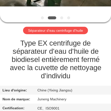
VISITE
DE
L'USINE
Séparateur d'eau centrifuge d'huile
CONTRÔLE
DE
Type EX centrifuge de
LA
séparateur d'eau d'huile de
QUALITÉ
biodiesel entièrement fermé
avec la cuvette de nettoyage
NOUS
d'individu
CONTACTER
Lieu d'origine:
Chine (Yixing Jiangsu)
NOUVELLES
Nom de marque:
Juneng Machinery
Certification:
CE、ISO9001