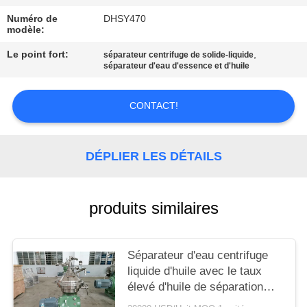
CAS
Numéro de
DHSY470
modèle:
COMPANY
Le point fort:
,
séparateur centrifuge de solide-liquide
NEWS
séparateur d'eau d'essence et d'huile
CONTACT!
PLAN
DU
DÉPLIER LES DÉTAILS
SITE
PRIVACY
produits similaires
POLICY
Séparateur d'eau centrifuge
liquide d'huile avec le taux
élevé d'huile de séparation
fine