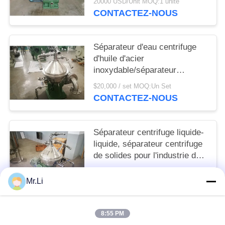
20000 USD/Unit MOQ:1 unité
CONTACTEZ-NOUS
Séparateur d'eau centrifuge
d'huile d'acier
inoxydable/séparateur
centrifuge continu
$20,000 / set MOQ:Un Set
CONTACTEZ-NOUS
Séparateur centrifuge liquide-
liquide, séparateur centrifuge
de solides pour l'industrie de
substance de nourriture
$20,000 / set MOQ:Un Set
Mr.Li
CONTACTEZ-NOUS
8:55 PM
Catégories populaires
Tous