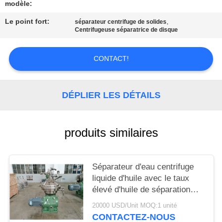
CAS
modèle:
Le point fort:
,
séparateur centrifuge de solides
Centrifugeuse séparatrice de disque
COMPANY
NEWS
CONTACT!
PLAN
DÉPLIER LES DÉTAILS
DU
SITE
produits similaires
PRIVACY
POLICY
Séparateur d'eau centrifuge
liquide d'huile avec le taux
élevé d'huile de séparation
fine
20000 USD/Unit MOQ:1 unité
CONTACTEZ-NOUS