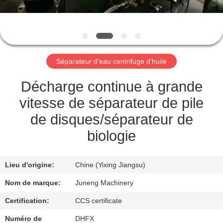
VISITE
DE
L'USINE
Séparateur d'eau centrifuge d'huile
CONTRÔLE
DE
Décharge continue à grande
LA
vitesse de séparateur de pile
QUALITÉ
de disques/séparateur de
biologie
NOUS
CONTACTER
Lieu d'origine:
Chine (Yixing Jiangsu)
Nom de marque:
Juneng Machinery
NOUVELLES
Certification:
CCS certificate
Numéro de
DHFX