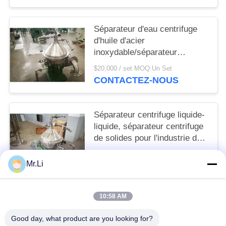
Séparateur d'eau centrifuge
d'huile d'acier
inoxydable/séparateur
centrifuge continu
$20,000 / set MOQ:Un Set
CONTACTEZ-NOUS
Séparateur centrifuge liquide-
liquide, séparateur centrifuge
de solides pour l'industrie de
substance de nourriture
$20,000 / set MOQ:Un Set
Mr.Li
CONTACTEZ-NOUS
10:58 AM
Catégories populaires
Tous
Good day, what product are you looking for?