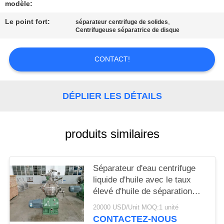
CAS
modèle:
Le point fort:
,
séparateur centrifuge de solides
Centrifugeuse séparatrice de disque
COMPANY
NEWS
CONTACT!
PLAN
DÉPLIER LES DÉTAILS
DU
SITE
produits similaires
PRIVACY
POLICY
Séparateur d'eau centrifuge
liquide d'huile avec le taux
élevé d'huile de séparation
fine
20000 USD/Unit MOQ:1 unité
CONTACTEZ-NOUS