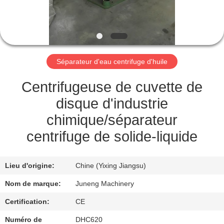
VISITE
DE
L'USINE
Séparateur d'eau centrifuge d'huile
CONTRÔLE
DE
Centrifugeuse de cuvette de
LA
disque d'industrie
QUALITÉ
chimique/séparateur
centrifuge de solide-liquide
NOUS
CONTACTER
Lieu d'origine:
Chine (Yixing Jiangsu)
Nom de marque:
Juneng Machinery
NOUVELLES
Certification:
CE
Numéro de
DHC620