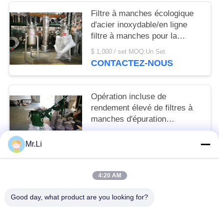
Filtre à manches écologique
d'acier inoxydable/en ligne
filtre à manches pour la
norme alimentaire de bière
$ 1,000 / set MOQ:Un Set
CONTACTEZ-NOUS
Opération incluse de
rendement élevé de filtres à
manches d'épuration
industrielle de liquide
$10,000-200,000 / set MOQ:Un Set
Mr.Li
CONTACTEZ-NOUS
4:20 AM
Catégories populaires
Tous
Good day, what product are you looking for?
Séparateur D'huile De Disque
Horizontale Décanteur Centrifuge