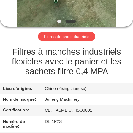
VISITE
DE
L'USINE
Filtres de sac industriels
CONTRÔLE
DE
Filtres à manches industriels
LA
flexibles avec le panier et les
QUALITÉ
sachets filtre 0,4 MPA
NOUS
Lieu d'origine:
Chine (Yixing Jiangsu)
CONTACTER
Nom de marque:
Juneng Machinery
Certification:
CE、 ASME U、ISO9001
NOUVELLES
Numéro de
DL-1P2S
modèle: