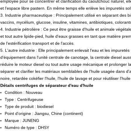
employée pour se concentrer et clarification du caoutchouc naturel, ell
et l'espace libre pastern. En même temps elle enlève les impuretés so
3.
Industrie pharmaceutique : Principalement utilisé en séparant des
vaccins, mycélium, glucose, insuline, vitamines, antibiotiques, colorants
4.
Industrie pétrolière : Ce peut être graisse d'huile et animale végétale
et tout autre lipide-pied, huile d'eaux grasses en tant que matière pr
de l'estérification transport et de l'accès.
5.
L'autre industrie : Elle principalement enlevait l'eau et les impuret
d'équipement dans l'unité centrale de canotage, la centrale diesel auss
réduire le moteur diesel ou tout autre usage mécanique et prolonger l
séparer et clarifier les matériaux semblables de l'huile usagée dans d'a
noire, retardée cokéfier l'huile, l'huile de lavage et pour réutiliser l'huile
Détails
centrifuges de séparateur d'eau
d'
huile
Condition : Nouveau
Type : Centrifugeuse
Type de produit : biodiesel
Point d'origine : Jiangsu, Chine (continent)
Marque : JUNENG
Numéro de type : DHSY