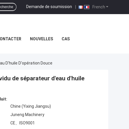
Demande de soumission
|
French
cherche
CONTACTER
NOUVELLES
CAS
au D'huile D'opération Douce
idu de séparateur d'eau d'huile
uit:
Chine (Yixing Jiangsu)
Juneng Machinery
CE、ISO9001