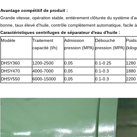
Avantage compétitif de produit :
Grande vitesse, opération stable, entièrement clôturée du système d'ad
bonne, taux élevé d'huile, contrôle complètement automatique, facile à u
Caractéristiques
centrifuges de séparateur d'eau
d'
huile
:
Modèle
Traitement
Admission
Débouché
Poids
capacité (l/h)
pression (MPA)
pression (MPA)
(kilo
DHSY360
1200-2500
0,05
0.1-0.25
1280
DHSY470
4000-7000
0,05
0.1-0.3
1880
DHSY550
6000-15000
0,05
0.1-0.3
2200