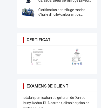
CE/séparateur centrifuge Drived
d'humidité par le moteur
Clarification centrifuge marine
d'huile d'huile/carburant de
pétrole/lubrifiant d'isolation de
séparateur d'huile
CERTIFICAT
EXAMENS DE CLIENT
adalah pemisahan de getaran de Dan du
bunyi Kedua-DUA correct, aliran berjalan de