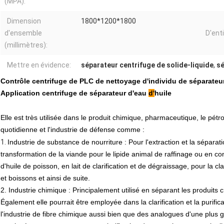
(MPA):
Dimension
1800*1200*1800
d'ensemble
D'enti
(millimètres):
Mettre en évidence:
séparateur centrifuge de solide-liquide
,
sé
Contrôle centrifuge de PLC de nettoyage d'individu de séparateur
Application
centrifuge de séparateur d'eau
d'
huile
Elle est très utilisée dans le produit chimique, pharmaceutique, le pétrole,
quotidienne et l'industrie de défense comme :
1.
Industrie de substance de nourriture : Pour l'extraction et la sépara
transformation de la viande pour le lipide animal de raffinage ou en c
d'huile de poisson, en lait de clarification et de dégraissage, pour la cla
et boissons et ainsi de suite.
2.
Industrie chimique : Principalement utilisé en séparant les produits c
Également elle pourrait être employée dans la clarification et la purific
l'industrie de fibre chimique aussi bien que des analogues d'une plus 