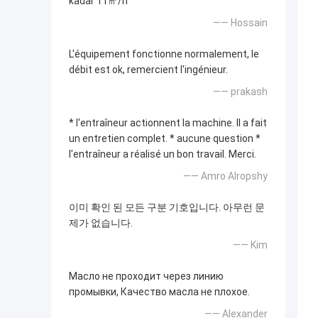
kadar 11㎥/h
—— Hossain
L'équipement fonctionne normalement, le
débit est ok, remercient l'ingénieur.
—— prakash
* l'entraîneur actionnent la machine. Il a fait
un entretien complet. * aucune question *
l'entraîneur a réalisé un bon travail. Merci.
—— Amro Alropshy
이미 확인 된 모든 구분 기호입니다. 아무런 문
제가 없습니다.
—— Kim
Масло не проходит через линию
промывки, Качество масла не плохое.
—— Alexander