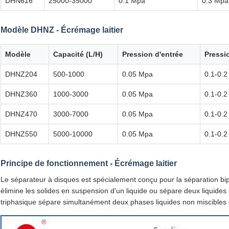
DHN616
25000-35000
0.1 Mpa
0.3 Mpa
Modèle DHNZ - Écrémage laitier
Modèle
Capacité (L/H)
Pression d'entrée
Pressi
DHNZ204
500-1000
0.05 Mpa
0.1-0.
DHNZ360
1000-3000
0.05 Mpa
0.1-0.
DHNZ470
3000-7000
0.05 Mpa
0.1-0.
DHNZ550
5000-10000
0.05 Mpa
0.1-0.
Principe de fonctionnement - Écrémage laitier
Le séparateur à disques est spécialement conçu pour la séparation bip
élimine les solides en suspension d'un liquide ou sépare deux liquides 
triphasique sépare simultanément deux phases liquides non miscibles 