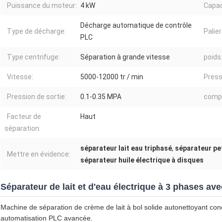
Puissance du moteur:
4 kW
Capac
Décharge automatique de contrôle
Type de décharge:
Palier
PLC
Type centrifuge:
Séparation à grande vitesse
poids
Vitesse:
5000-12000 tr / min
Press
Pression de sortie:
0.1-0.35 MPA
compo
Facteur de
Haut
séparation:
séparateur lait eau triphasé
,
séparateur pe
Mettre en évidence:
séparateur huile électrique à disques
Séparateur de lait et d'eau électrique à 3 phases av
Machine de séparation de crème de lait à bol solide autonettoyant conç
automatisation PLC avancée.