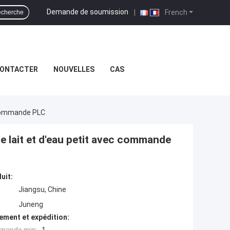
Demande de soumission
|
French
cherche
CONTACTER
NOUVELLES
CAS
c Commande PLC
de lait et d'eau petit avec commande
uit:
Jiangsu, Chine
Juneng
ement et expédition: