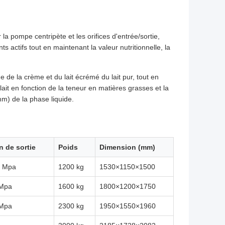
la pompe centripète et les orifices d'entrée/sortie,
 actifs tout en maintenant la valeur nutritionnelle, la
ue de la crème et du lait écrémé du lait pur, tout en
lait en fonction de la teneur en matières grasses et la
mm) de la phase liquide.
n de sortie
Poids
Dimension (mm)
5 Mpa
1200 kg
1530×1150×1500
 Mpa
1600 kg
1800×1200×1750
 Mpa
2300 kg
1950×1550×1960