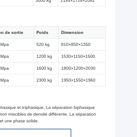
3000 kg
2185×1728×2082
on de sortie
Poids
Dimension
2 Mpa
520 kg
810×850×1350
2 Mpa
1200 kg
1530×1150×1500
2 Mpa
1600 kg
1800×1200×2030
2 Mpa
2300 kg
1950×1550×1960
hasique et triphasique. La séparation biphasique
non miscibles de densité différente. La séparation
et une phase solide.