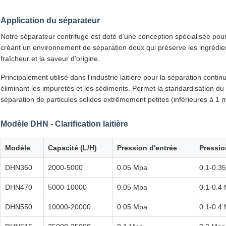
Application du séparateur
Notre séparateur centrifuge est doté d'une conception spécialisée pour 
créant un environnement de séparation doux qui préserve les ingrédients
fraîcheur et la saveur d'origine.
Principalement utilisé dans l'industrie laitière pour la séparation contin
éliminant les impuretés et les sédiments. Permet la standardisation du 
séparation de particules solides extrêmement petites (inférieures à 1 
Modèle DHN - Clarification laitière
Modèle
Capacité (L/H)
Pression d'entrée
Pressio
DHN360
2000-5000
0.05 Mpa
0.1-0.3
DHN470
5000-10000
0.05 Mpa
0.1-0.4
DHN550
10000-20000
0.05 Mpa
0.1-0.4