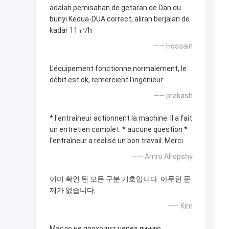
adalah pemisahan de getaran de Dan du
bunyi Kedua-DUA correct, aliran berjalan de
kadar 11㎥/h
—— Hossain
L'équipement fonctionne normalement, le
débit est ok, remercient l'ingénieur.
—— prakash
* l'entraîneur actionnent la machine. Il a fait
un entretien complet. * aucune question *
l'entraîneur a réalisé un bon travail. Merci.
—— Amro Alropshy
이미 확인 된 모든 구분 기호입니다. 아무런 문
제가 없습니다.
—— Kim
Масло не проходит через линию