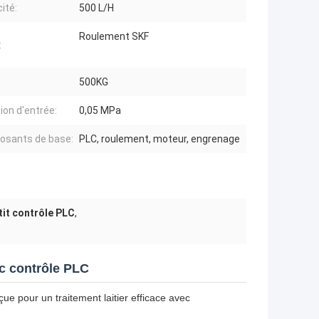
ité:
500 L/H
Roulement SKF
:
:
500KG
ion d'entrée:
0,05 MPa
sants de base:
PLC, roulement, moteur, engrenage
tit contrôle PLC
,
ec contrôle PLC
ue pour un traitement laitier efficace avec