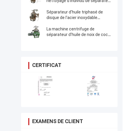
nettoyage d'individu de séparateur
d'huile de disque de noix de coco
de Vierge
Séparateur d'huile triphasé de
disque de l'acier inoxydable
304/séparateur de pétrole et de
savon
La machine centrifuge de
séparateur d'huile de noix de coco
de Vierge de PLC continue
fonctionnent
CERTIFICAT
EXAMENS DE CLIENT