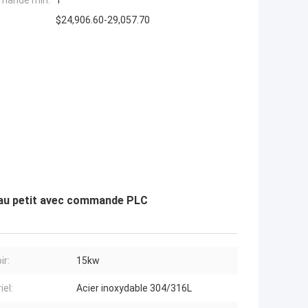
mande min:
1
$24,906.60-29,057.70
'eau petit avec commande PLC
ir:
15kw
iel:
Acier inoxydable 304/316L