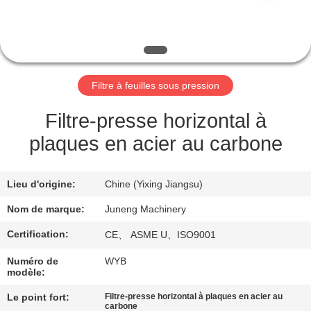
VISITE
DE
L'USINE
Filtre à feuilles sous pression
CONTRÔLE
DE
Filtre-presse horizontal à
LA
plaques en acier au carbone
QUALITÉ
Lieu d'origine:
Chine (Yixing Jiangsu)
NOUS
Nom de marque:
Juneng Machinery
CONTACTER
Certification:
CE、 ASME U、ISO9001
Numéro de
WYB
NOUVELLES
modèle:
Le point fort:
Filtre-presse horizontal à plaques en acier au
carbone