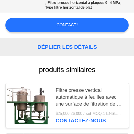
CAS
,
,
,
Filtre-presse horizontal à plaques 0
4 MPa
Type filtre horizontal de plat
COMPANY
CONTACT!
NEWS
DÉPLIER LES DÉTAILS
PLAN
DU
SITE
produits similaires
PRIVACY
Filtre presse vertical
POLICY
automatique à feuilles avec
une surface de filtration de 4
m2 en acier inoxydable 304
$25,000-26,000 / set MOQ:1 ENSEMBLE
CONTACTEZ-NOUS