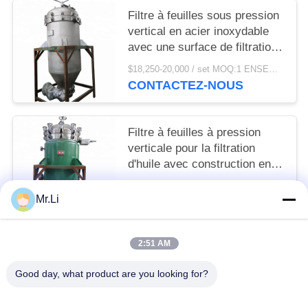
Filtre à feuilles sous pression
vertical en acier inoxydable
avec une surface de filtration
de 20 m² et une capacité de
$18,250-20,000 / set MOQ:1 ENSEMBLE
traitement de 4-6 T/H
CONTACTEZ-NOUS
Filtre à feuilles à pression
verticale pour la filtration
d'huile avec construction en
acier au carbone / acier
$18,250-20,000 / set MOQ:1
inoxydable et dispositif de
Mr.Li
CONTACTEZ-NOUS
décharge automatique
2:51 AM
Catégories populaires
Tous
Good day, what product are you looking for?
Séparateur D'huile De Disque
Horizontale Décanteur Centrifuge