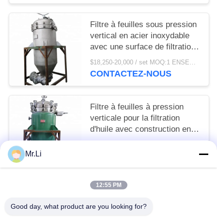
Filtre à feuilles sous pression
vertical en acier inoxydable
avec une surface de filtration
de 20 m² et une capacité de
$18,250-20,000 / set MOQ:1 ENSEMBLE
traitement de 4-6 T/H
CONTACTEZ-NOUS
Filtre à feuilles à pression
verticale pour la filtration
d'huile avec construction en
acier au carbone / acier
$18,250-20,000 / set MOQ:1
inoxydable et dispositif de
Mr.Li
CONTACTEZ-NOUS
décharge automatique
12:55 PM
Catégories populaires
Tous
Good day, what product are you looking for?