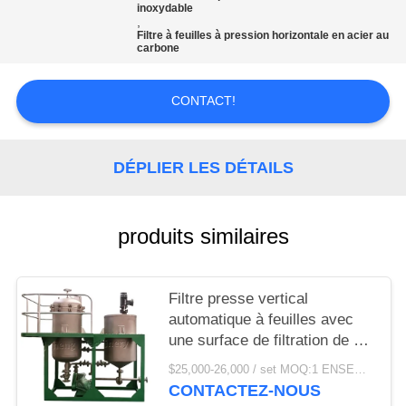
CAS
inoxydable
,
Filtre à feuilles à pression horizontale en acier au
carbone
COMPANY
NEWS
CONTACT!
PLAN
DÉPLIER LES DÉTAILS
DU
SITE
produits similaires
PRIVACY
POLICY
Filtre presse vertical
automatique à feuilles avec
une surface de filtration de 4
m2 en acier inoxydable 304
$25,000-26,000 / set MOQ:1 ENSEMBLE
CONTACTEZ-NOUS