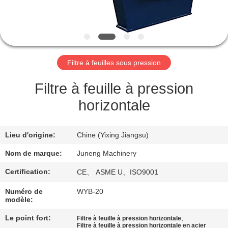
VISITE
DE
L'USINE
Filtre à feuilles sous pression
CONTRÔLE
DE
Filtre à feuille à pression
LA
horizontale
QUALITÉ
Lieu d'origine:
Chine (Yixing Jiangsu)
NOUS
Nom de marque:
Juneng Machinery
CONTACTER
Certification:
CE、 ASME U、ISO9001
Numéro de
WYB-20
NOUVELLES
modèle:
Le point fort:
,
Filtre à feuille à pression horizontale
Filtre à feuille à pression horizontale en acier